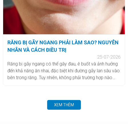
RĂNG BỊ GÃY NGANG PHẢI LÀM SAO? NGUYÊN
NHÂN VÀ CÁCH ĐIỀU TRỊ
25-07-2026
Răng bị gãy ngang có thể gây đau, ê buốt và ảnh hưởng
đến khả năng ăn nhai, đặc biệt khi đường gãy lan sâu vào
bên trong răng. Tuy nhiên, không phải trường hợp nào
cũng cần nhổ bỏ. Tùy vào vị trí và mức độ tổn thương,
bác sĩ có thể cân nhắc bảo tồn răng thật hoặc phục hồi
bằng các phương pháp phù hợp. Vậy răng bị gãy ngang
phải làm sao? Cùng Nha khoa Nụ Cười Việt tìm hiểu chi
XEM THÊM
tiết trong bài viết dưới đây.