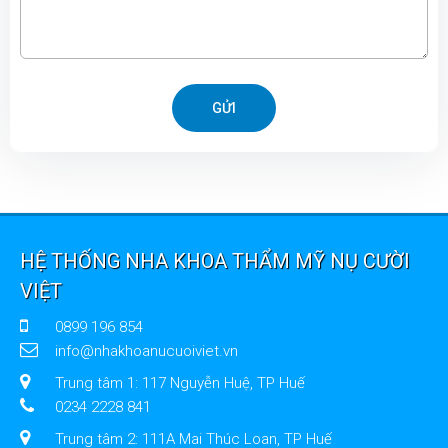
GỬI
HỆ THỐNG NHA KHOA THẨM MỸ NỤ CƯỜI
VIỆT
0899 196 854
info@nhakhoanucuoiviet.vn
Trung tâm 1: 117 Nguyễn Huệ, TP Huế
0234 2228 841
Trung tâm 2: 111A Mai Thúc Loan, TP Huế