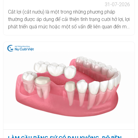
31-07-2026
Cắt lợi (cắt nướu) là một trong những phương pháp
thường được áp dụng để cải thiện tình trạng cười hở lợi, lợi
phát triển quá mức hoặc một số vấn đề liên quan đến mô
nướu. Tùy vào nguyên nhân và mức độ, bác sĩ có thể chỉ
định cắt lợi đơn thuần hoặc kết hợp với các phương pháp
điều trị nha khoa khác để đạt hiệu quả phù hợp. Tuy nhiên,
nhiều khách hàng vẫn còn lo lắng cắt lợi có đau không,
thực hiện trong bao lâu, bao lâu thì lành và cần chăm sóc
như thế nào sau tiểu phẫu. Cùng tìm hiểu chi tiết trong bài
viết dưới đây.