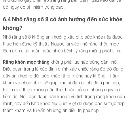
nhổ do nó gây chèn ép sang răng bên cạnh, đau kéo dài và
có nguy cơ bị nhiễm trùng cao.
6.4 Nhổ răng số 8 có ảnh hưởng đến sức khỏe
không?
Nhổ răng số 8 không ảnh hưởng xấu cho sức khỏe nếu được
thực hiện đúng kỹ thuật. Ngược lại việc nhổ răng khôn mọc
lệch còn giúp ngăn ngừa nhiều bệnh lý răng miệng phát sinh.
Răng khôn mọc thẳng
không phải lúc nào cũng cần nhổ.
Điều quan trọng là xác định chính xác chiếc răng đó có đang
gây ảnh hưởng đến sức khỏe răng miệng hay không. Thăm
khám và chụp phim sẽ giúp bác sĩ đưa ra chỉ định phù hợp,
tránh can thiệp không cần thiết hoặc bỏ sót những nguy cơ
tiềm ẩn. Nếu bạn đang băn khoăn về tình trạng răng khôn của
mình, hãy đến Nha khoa Nụ Cười Việt để được bác sĩ trực tiếp
thăm khám và tư vấn phương án điều trị phù hợp.