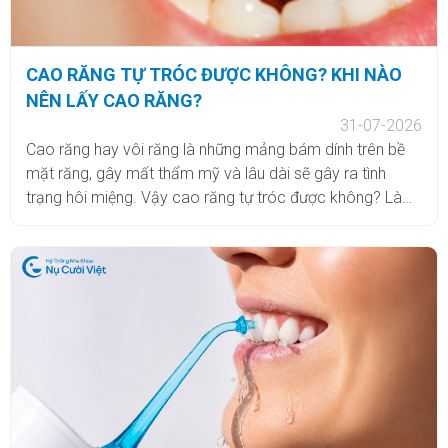
CAO RĂNG TỰ TRÓC ĐƯỢC KHÔNG? KHI NÀO
NÊN LẤY CAO RĂNG?
31-07-2026
Cao răng hay vôi răng là những mảng bám dính trên bề
mặt răng, gây mất thẩm mỹ và lâu dài sẽ gây ra tình
trạng hôi miệng. Vậy cao răng tự tróc được không? Làm
thế nào để không bị vôi răng? Cùng Nha khoa Nụ Cười
Việt tìm hiểu câu trả lời qua bài viết dưới đây.