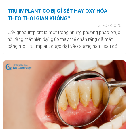
TRỤ IMPLANT CÓ BỊ GỈ SÉT HAY OXY HÓA
THEO THỜI GIAN KHÔNG?
31-07-2026
Cấy ghép Implant là một trong những phương pháp phục
hồi răng mất hiện đại, giúp thay thế chân răng đã mất
bằng một trụ Implant được đặt vào xương hàm, sau đó
phục hình răng sứ bên trên. Nhờ khả năng tích hợp với
xương, Implant có thể tạo nền tảng vững chắc, hỗ trợ
khôi phục chức năng ăn nhai và thẩm mỹ. Tuy nhiên,
không ít người vẫn lo lắng trước khi thực hiện, đặc biệt là
vấn đề trụ Implant có bị gỉ sét hoặc oxy hóa theo thời
gian không? Trong bài viết dưới đây, Nha khoa Thẩm mỹ
Nụ Cười Việt sẽ giúp bạn giải đáp chi tiết vấn đề này.