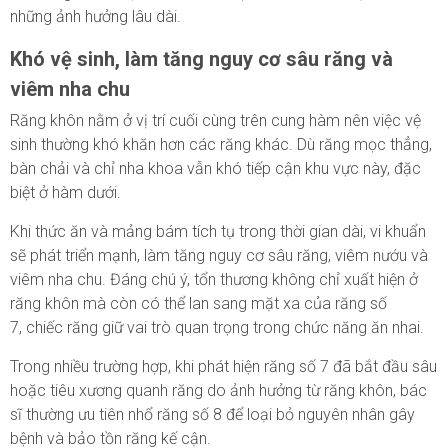
những ảnh hưởng lâu dài.
Khó vệ sinh, làm tăng nguy cơ sâu răng và
viêm nha chu
Răng khôn nằm ở vị trí cuối cùng trên cung hàm nên việc vệ
sinh thường khó khăn hơn các răng khác. Dù răng mọc thẳng,
bàn chải và chỉ nha khoa vẫn khó tiếp cận khu vực này, đặc
biệt ở hàm dưới.
Khi thức ăn và mảng bám tích tụ trong thời gian dài, vi khuẩn
sẽ phát triển mạnh, làm tăng nguy cơ sâu răng, viêm nướu và
viêm nha chu. Đáng chú ý, tổn thương không chỉ xuất hiện ở
răng khôn mà còn có thể lan sang mặt xa của răng số
7, chiếc răng giữ vai trò quan trọng trong chức năng ăn nhai.
Trong nhiều trường hợp, khi phát hiện răng số 7 đã bắt đầu sâu
hoặc tiêu xương quanh răng do ảnh hưởng từ răng khôn, bác
sĩ thường ưu tiên nhổ răng số 8 để loại bỏ nguyên nhân gây
bệnh và bảo tồn răng kế cận.