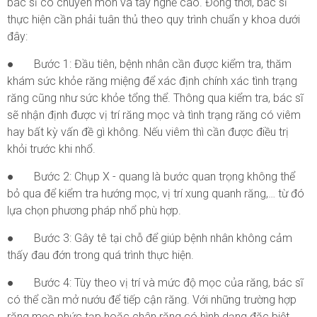
bác sĩ có chuyên môn và tay nghề cao. Đồng thời, bác sĩ
thực hiện cần phải tuân thủ theo quy trình chuẩn y khoa dưới
đây:
● Bước 1: Đầu tiên, bệnh nhân cần được kiểm tra, thăm
khám sức khỏe răng miệng để xác định chính xác tình trạng
răng cũng như sức khỏe tổng thể. Thông qua kiểm tra, bác sĩ
sẽ nhận định được vị trí răng mọc và tình trạng răng có viêm
hay bất kỳ vấn đề gì không. Nếu viêm thì cần được điều trị
khỏi trước khi nhổ.
● Bước 2: Chụp X - quang là bước quan trọng không thể
bỏ qua để kiểm tra hướng mọc, vị trí xung quanh răng,… từ đó
lựa chọn phương pháp nhổ phù hợp.
● Bước 3: Gây tê tại chỗ để giúp bệnh nhân không cảm
thấy đau đớn trong quá trình thực hiện.
● Bước 4: Tùy theo vị trí và mức độ mọc của răng, bác sĩ
có thể cần mở nướu để tiếp cận răng. Với những trường hợp
răng mọc phức tạp hoặc chân răng có hình dạng đặc biệt,