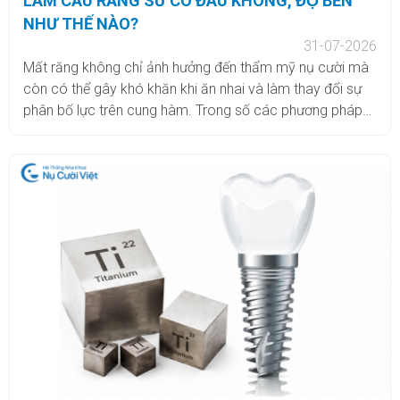
LÀM CẦU RĂNG SỨ CÓ ĐAU KHÔNG, ĐỘ BỀN
NHƯ THẾ NÀO?
31-07-2026
Mất răng không chỉ ảnh hưởng đến thẩm mỹ nụ cười mà
còn có thể gây khó khăn khi ăn nhai và làm thay đổi sự
phân bố lực trên cung hàm. Trong số các phương pháp
phục hình răng mất, cầu răng sứ là một lựa chọn được
nhiều người quan tâm nhờ khả năng phục hình cố định,
thời gian thực hiện tương đối nhanh và chi phí thường thấp
hơn so với cấy ghép Implant. Tuy nhiên, không ít khách
hàng vẫn băn khoăn cầu răng sứ có đau không, thực hiện
có gây ê buốt hay không và cầu răng sứ có thể sử dụng
trong bao lâu. Theo dõi bài viết dưới đây để có được lời
giải đáp chính xác nhé.