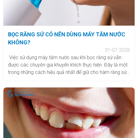
BỌC RĂNG SỨ CÓ NÊN DÙNG MÁY TĂM NƯỚC
KHÔNG?
31-07-2026
Việc sử dụng máy tăm nước sau khi bọc răng sứ vẫn
được các chuyên gia khuyến khích thực hiện. Đây là một
trong những cách hiệu quả nhất để giữ cho hàm răng sứ
của bạn luôn sạch sẽ và bền đẹp. Sử dụng máy tăm
nước đúng cách sẽ giúp làm sạch sâu kẽ răng, ngăn
ngừa viêm nướu, tăng tuổi thọ cho răng sứ và ngăn ngừa
hiệu quả tình trạng hôi miệng. Bên cạnh đó, tia nước của
máy tăm nước còn có tác dụng massage nướu, tăng
cường tuần hoàn máu và giúp nướu khỏe mạnh hơn.