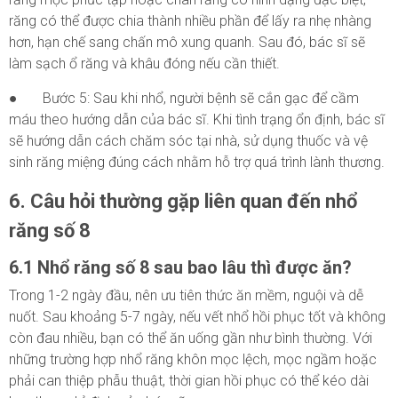
răng có thể được chia thành nhiều phần để lấy ra nhẹ nhàng
hơn, hạn chế sang chấn mô xung quanh. Sau đó, bác sĩ sẽ
làm sạch ổ răng và khâu đóng nếu cần thiết.
● Bước 5: Sau khi nhổ, người bệnh sẽ cắn gạc để cầm
máu theo hướng dẫn của bác sĩ. Khi tình trạng ổn định, bác sĩ
sẽ hướng dẫn cách chăm sóc tại nhà, sử dụng thuốc và vệ
sinh răng miệng đúng cách nhằm hỗ trợ quá trình lành thương.
6. Câu hỏi thường gặp liên quan đến nhổ
răng số 8
6.1 Nhổ răng số 8 sau bao lâu thì được ăn?
Trong 1-2 ngày đầu, nên ưu tiên thức ăn mềm, nguội và dễ
nuốt. Sau khoảng 5-7 ngày, nếu vết nhổ hồi phục tốt và không
còn đau nhiều, bạn có thể ăn uống gần như bình thường. Với
những trường hợp nhổ răng khôn mọc lệch, mọc ngầm hoặc
phải can thiệp phẫu thuật, thời gian hồi phục có thể kéo dài