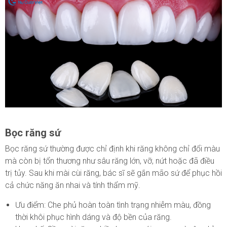
Bọc răng sứ
Bọc răng sứ thường được chỉ định khi răng không chỉ đổi màu
mà còn bị tổn thương như sâu răng lớn, vỡ, nứt hoặc đã điều
trị tủy. Sau khi mài cùi răng, bác sĩ sẽ gắn mão sứ để phục hồi
cả chức năng ăn nhai và tính thẩm mỹ.
Ưu điểm: Che phủ hoàn toàn tình trạng nhiễm màu, đồng
thời khôi phục hình dáng và độ bền của răng.