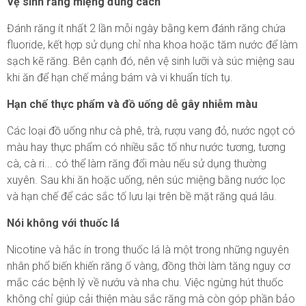
Vệ sinh răng miệng đúng cách
Đánh răng ít nhất 2 lần mỗi ngày bằng kem đánh răng chứa
fluoride, kết hợp sử dụng chỉ nha khoa hoặc tăm nước để làm
sạch kẽ răng. Bên cạnh đó, nên vệ sinh lưỡi và súc miệng sau
khi ăn để hạn chế mảng bám và vi khuẩn tích tụ.
Hạn chế thực phẩm và đồ uống dễ gây nhiễm màu
Các loại đồ uống như cà phê, trà, rượu vang đỏ, nước ngọt có
màu hay thực phẩm có nhiều sắc tố như nước tương, tương
cà, cà ri... có thể làm răng đổi màu nếu sử dụng thường
xuyên. Sau khi ăn hoặc uống, nên súc miệng bằng nước lọc
và hạn chế để các sắc tố lưu lại trên bề mặt răng quá lâu.
Nói không với thuốc lá
Nicotine và hắc ín trong thuốc lá là một trong những nguyên
nhân phổ biến khiến răng ố vàng, đồng thời làm tăng nguy cơ
mắc các bệnh lý về nướu và nha chu. Việc ngừng hút thuốc
không chỉ giúp cải thiện màu sắc răng mà còn góp phần bảo