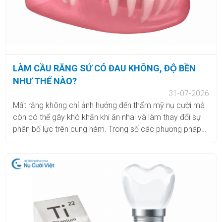
LÀM CẦU RĂNG SỨ CÓ ĐAU KHÔNG, ĐỘ BỀN
NHƯ THẾ NÀO?
31-07-2026
Mất răng không chỉ ảnh hưởng đến thẩm mỹ nụ cười mà
còn có thể gây khó khăn khi ăn nhai và làm thay đổi sự
phân bố lực trên cung hàm. Trong số các phương pháp
phục hình răng mất, cầu răng sứ là một lựa chọn được
nhiều người quan tâm nhờ khả năng phục hình cố định,
thời gian thực hiện tương đối nhanh và chi phí thường thấp
hơn so với cấy ghép Implant. Tuy nhiên, không ít khách
hàng vẫn băn khoăn cầu răng sứ có đau không, thực hiện
có gây ê buốt hay không và cầu răng sứ có thể sử dụng
trong bao lâu. Theo dõi bài viết dưới đây để có được lời