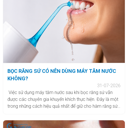
BỌC RĂNG SỨ CÓ NÊN DÙNG MÁY TĂM NƯỚC
KHÔNG?
31-07-2026
Việc sử dụng máy tăm nước sau khi bọc răng sứ vẫn
được các chuyên gia khuyến khích thực hiện. Đây là một
trong những cách hiệu quả nhất để giữ cho hàm răng sứ
của bạn luôn sạch sẽ và bền đẹp. Sử dụng máy tăm
nước đúng cách sẽ giúp làm sạch sâu kẽ răng, ngăn
ngừa viêm nướu, tăng tuổi thọ cho răng sứ và ngăn ngừa