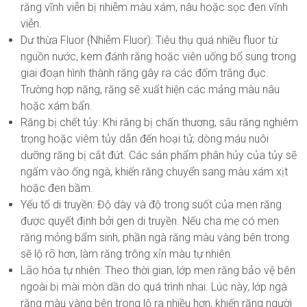
răng vĩnh viễn bị nhiễm màu xám, nâu hoặc sọc đen vĩnh
viễn.
Dư thừa Fluor (Nhiễm Fluor)
: Tiêu thụ quá nhiều fluor từ
nguồn nước, kem đánh răng hoặc viên uống bổ sung trong
giai đoạn hình thành răng gây ra các đốm trắng đục.
Trường hợp nặng, răng sẽ xuất hiện các mảng màu nâu
hoặc xám bẩn.
Răng bị chết tủy
: Khi răng bị chấn thương, sâu răng nghiêm
trọng hoặc viêm tủy dẫn đến hoại tử, dòng máu nuôi
dưỡng răng bị cắt đứt. Các sản phẩm phân hủy của tủy sẽ
ngấm vào ống ngà, khiến răng chuyển sang màu xám xịt
hoặc đen bầm.
Yếu tố di truyền
: Độ dày và độ trong suốt của men răng
được quyết định bởi gen di truyền. Nếu cha mẹ có men
răng mỏng bẩm sinh, phần ngà răng màu vàng bên trong
sẽ lộ rõ hơn, làm răng trông xỉn màu tự nhiên.
Lão hóa tự nhiên
: Theo thời gian, lớp men răng bảo vệ bên
ngoài bị mài mòn dần do quá trình nhai. Lúc này, lớp ngà
răng màu vàng bên trong lộ ra nhiều hơn, khiến răng người