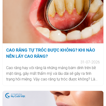
Nụ Cười Việt sẽ giúp bạn giải đáp chi tiết vấn đề này.
CAO RĂNG TỰ TRÓC ĐƯỢC KHÔNG? KHI NÀO
NÊN LẤY CAO RĂNG?
31-07-2026
Cao răng hay vôi răng là những mảng bám dính trên bề
mặt răng, gây mất thẩm mỹ và lâu dài sẽ gây ra tình
trạng hôi miệng. Vậy cao răng tự tróc được không? Làm
thế nào để không bị vôi răng? Cùng Nha khoa Nụ Cười
Việt tìm hiểu câu trả lời qua bài viết dưới đây.