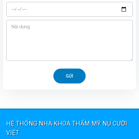
GỬI
HỆ THỐNG NHA KHOA THẨM MỸ NỤ CƯỜI
VIỆT