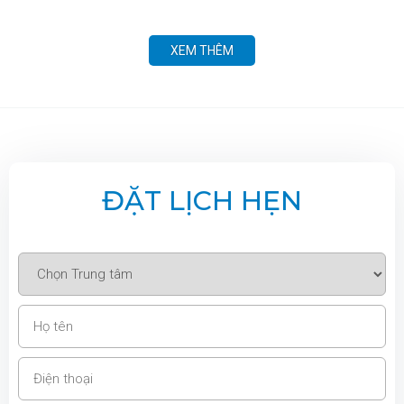
bác sĩ có thể cân nhắc bảo tồn răng thật hoặc phục hồi
bằng các phương pháp phù hợp. Vậy răng bị gãy ngang
phải làm sao? Cùng Nha khoa Nụ Cười Việt tìm hiểu chi
XEM THÊM
tiết trong bài viết dưới đây.
ĐẶT LỊCH HẸN