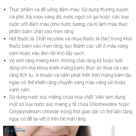
Thực phẩm và đồ uống đậm màu
: Sử dụng thường xuyên
cà phê, trà, rượu vang đỏ, nước ngọt có ga hoặc các loại
nước sốt đậm màu (như nước tương, cà ri) làm màu thực
phẩm bám chặt vào men răng.
Hút thuốc lá
: Chất nicotine và nhựa thuốc lá (tar) trong khói
thuốc bám vào men răng, tạo thành các vết ố màu vàng
sậm hoặc nâu đen rất khó tẩy sạch.
Vệ sinh răng miệng kém
: Không chải răng kỹ hoặc lười
dùng chỉ nha khoa khiến mảng bám, thức ăn thừa và cao
răng tích tụ. Vi khuẩn và nấm phát triển trên mảng bám lâu
ngày có thể khiến răng chuyển sang màu vàng xỉn hoặc
xanh xám.
Sử dụng nước súc miệng chứa hóa chất
: Việc lạm dụng
một số loại nước súc miệng y tế chứa Chlorhexidine hoặc
Cetylpyridinium chloride trong thời gian dài có thể làm tăng
nguy cơ để lại vết ố trên bề mặt răng.