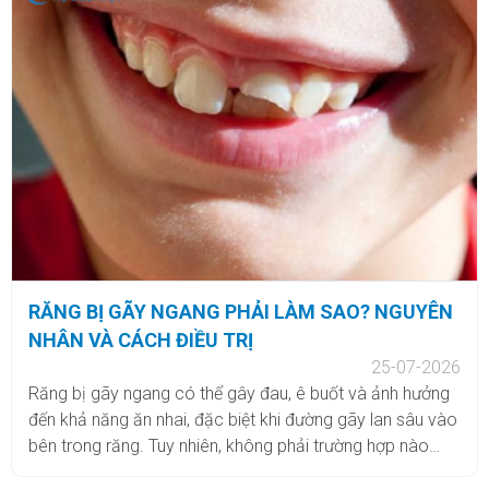
hiệu quả tình trạng hôi miệng. Bên cạnh đó, tia nước của
máy tăm nước còn có tác dụng massage nướu, tăng
cường tuần hoàn máu và giúp nướu khỏe mạnh hơn.
RĂNG BỊ GÃY NGANG PHẢI LÀM SAO? NGUYÊN
NHÂN VÀ CÁCH ĐIỀU TRỊ
25-07-2026
Răng bị gãy ngang có thể gây đau, ê buốt và ảnh hưởng
đến khả năng ăn nhai, đặc biệt khi đường gãy lan sâu vào
bên trong răng. Tuy nhiên, không phải trường hợp nào
cũng cần nhổ bỏ. Tùy vào vị trí và mức độ tổn thương,