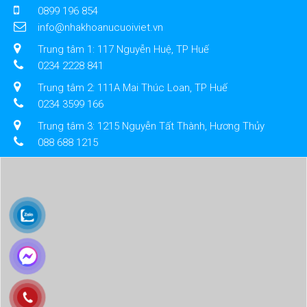
0899 196 854
info@nhakhoanucuoiviet.vn
Trung tâm 1: 117 Nguyễn Huệ, TP Huế
0234 2228 841
Trung tâm 2: 111A Mai Thúc Loan, TP Huế
0234 3599 166
Trung tâm 3: 1215 Nguyễn Tất Thành, Hương Thủy
088 688 1215