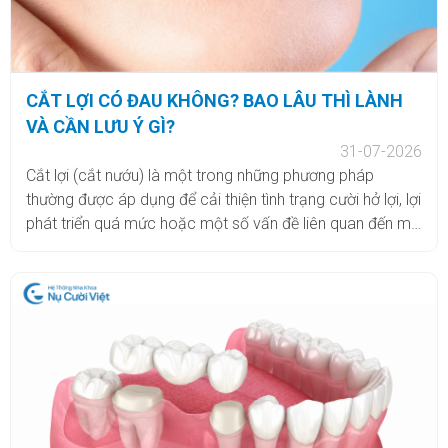
CẮT LỢI CÓ ĐAU KHÔNG? BAO LÂU THÌ LÀNH
VÀ CẦN LƯU Ý GÌ?
31-07-2026
Cắt lợi (cắt nướu) là một trong những phương pháp
thường được áp dụng để cải thiện tình trạng cười hở lợi, lợi
phát triển quá mức hoặc một số vấn đề liên quan đến mô
nướu. Tùy vào nguyên nhân và mức độ, bác sĩ có thể chỉ
định cắt lợi đơn thuần hoặc kết hợp với các phương pháp
điều trị nha khoa khác để đạt hiệu quả phù hợp. Tuy nhiên,
nhiều khách hàng vẫn còn lo lắng cắt lợi có đau không,
thực hiện trong bao lâu, bao lâu thì lành và cần chăm sóc
như thế nào sau tiểu phẫu. Cùng tìm hiểu chi tiết trong bài
viết dưới đây.