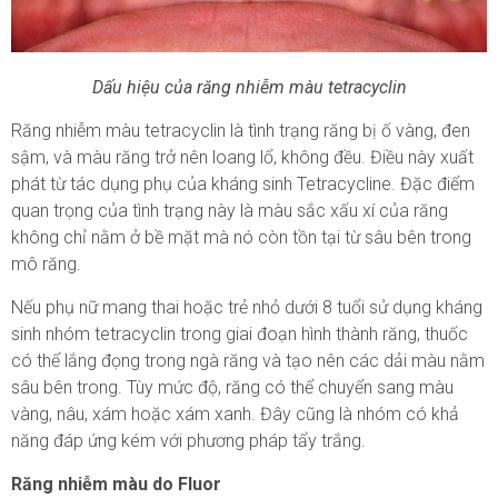
Dấu hiệu của răng nhiễm màu tetracyclin
Răng nhiễm màu tetracyclin là tình trạng răng bị ố vàng, đen
sậm, và màu răng trở nên loang lổ, không đều. Điều này xuất
phát từ tác dụng phụ của kháng sinh Tetracycline. Đặc điểm
quan trọng của tình trạng này là màu sắc xấu xí của răng
không chỉ nằm ở bề mặt mà nó còn tồn tại từ sâu bên trong
mô răng.
Nếu phụ nữ mang thai hoặc trẻ nhỏ dưới 8 tuổi sử dụng kháng
sinh nhóm tetracyclin trong giai đoạn hình thành răng, thuốc
có thể lắng đọng trong ngà răng và tạo nên các dải màu nằm
sâu bên trong. Tùy mức độ, răng có thể chuyển sang màu
vàng, nâu, xám hoặc xám xanh. Đây cũng là nhóm có khả
năng đáp ứng kém với phương pháp tẩy trắng.
Răng nhiễm màu do Fluor