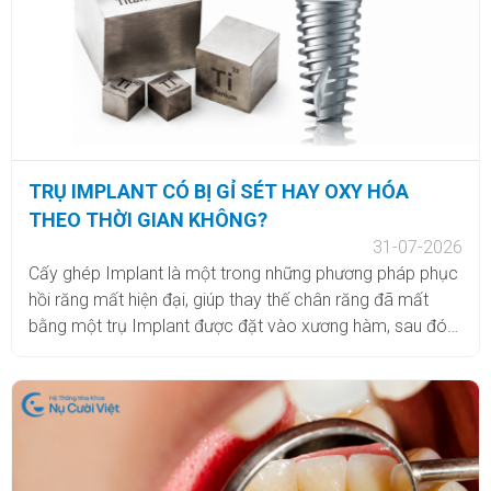
giải đáp chính xác nhé.
TRỤ IMPLANT CÓ BỊ GỈ SÉT HAY OXY HÓA
THEO THỜI GIAN KHÔNG?
31-07-2026
Cấy ghép Implant là một trong những phương pháp phục
hồi răng mất hiện đại, giúp thay thế chân răng đã mất
bằng một trụ Implant được đặt vào xương hàm, sau đó
phục hình răng sứ bên trên. Nhờ khả năng tích hợp với
xương, Implant có thể tạo nền tảng vững chắc, hỗ trợ
khôi phục chức năng ăn nhai và thẩm mỹ. Tuy nhiên,
không ít người vẫn lo lắng trước khi thực hiện, đặc biệt là
vấn đề trụ Implant có bị gỉ sét hoặc oxy hóa theo thời
gian không? Trong bài viết dưới đây, Nha khoa Thẩm mỹ