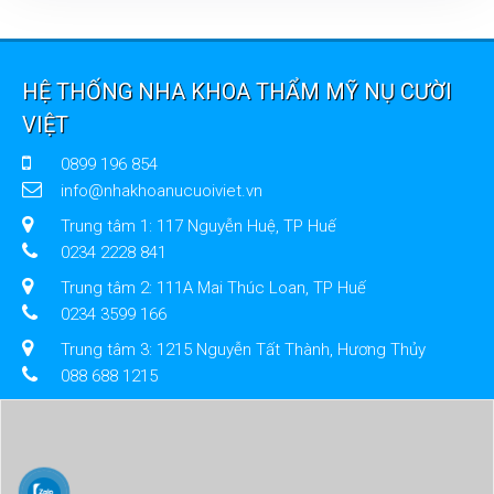
HỆ THỐNG NHA KHOA THẨM MỸ NỤ CƯỜI
VIỆT
0899 196 854
info@nhakhoanucuoiviet.vn
Trung tâm 1: 117 Nguyễn Huệ, TP Huế
0234 2228 841
Trung tâm 2: 111A Mai Thúc Loan, TP Huế
0234 3599 166
Trung tâm 3: 1215 Nguyễn Tất Thành, Hương Thủy
088 688 1215