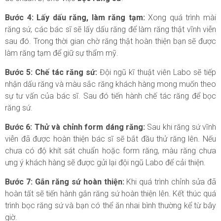
Bước 4: Lấy dấu răng, làm răng tạm:
Xong quá trình mài
răng sứ, các bác sĩ sẽ lấy dấu răng để làm răng thật vĩnh viễn
sau đó. Trong thời gian chờ răng thật hoàn thiện bạn sẽ được
làm răng tạm để giữ sự thẩm mỹ.
Bước 5: Chế tác răng sứ:
Đội ngũ kĩ thuật viên Labo sẽ tiếp
nhận dấu răng và màu sắc răng khách hàng mong muốn theo
sự tư vấn của bác sĩ. Sau đó tiến hành chế tác răng để bọc
răng sứ.
Bước 6: Thử và chỉnh form dáng răng:
Sau khi răng sứ vĩnh
viễn đã được hoàn thiện bác sĩ sẽ bắt đầu thử răng lên. Nếu
chưa có độ khít sát chuẩn hoặc form răng, màu răng chưa
ưng ý khách hàng sẽ được gửi lại đội ngũ Labo để cải thiện.
Bước 7: Gắn răng sứ hoàn thiện:
Khi quá trình chỉnh sửa đã
hoàn tất sẽ tiến hành gắn răng sứ hoàn thiện lên. Kết thúc quá
trình bọc răng sứ và bạn có thể ăn nhai bình thường kể từ bây
giờ.