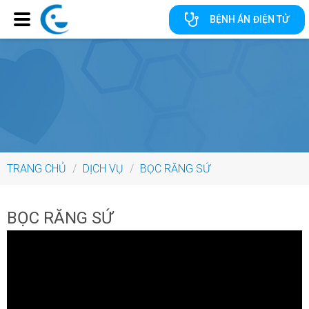
BỆNH ÁN ĐIỆN TỬ
TRANG CHỦ
/
DỊCH VỤ
/
BỌC RĂNG SỨ
BỌC RĂNG SỨ