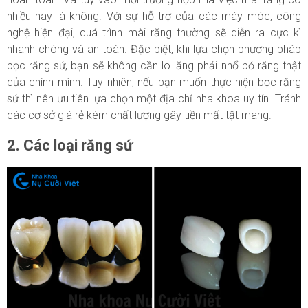
nhiều hay là không. Với sự hỗ trợ của các máy móc, công
nghệ hiện đại, quá trình mài răng thường sẽ diễn ra cực kì
nhanh chóng và an toàn. Đặc biệt, khi lựa chọn phương pháp
bọc răng sứ, bạn sẽ không cần lo lắng phải nhổ bỏ răng thật
của chính mình. Tuy nhiên, nếu bạn muốn thực hiện bọc răng
sứ thì nên ưu tiên lựa chọn một địa chỉ nha khoa uy tín. Tránh
các cơ sở giá rẻ kém chất lượng gây tiền mất tật mang.
2. Các loại răng sứ