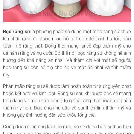
Bọc răng sứ
là phương pháp sử dụng một mão răng sứ chụp
lên phần răng đã được mài nhỏ từ trước để tránh hư tổn, bảo
toàn mô răng thật. Đồng thời mang lại vẻ đẹp thẩm mỹ cho
cả hàm răng và nụ cười. Có thể nói, bọc răng sứ không hề ảnh
hưởng đến khả năng ăn nhai. Và thậm chí với một số người,
bọc răng sứ còn hỗ trợ cho họ về mặt ăn nhai và tính thẩm
mỹ.
Phần mão răng sứ sẽ được làm hoàn toàn từ sứ nguyên chất
hoặc kết hợp với kim loại. Răng sứ sau khi được bọc sẽ mang
hình dáng và màu sắc tương tự giống răng thật hoặc có phần
thẩm mỹ hơn. Đáp ứng nhu cầu về cải thiện tính thẩm mỹ và
không gây ảnh hưởng đến sức khỏe tổng thể.
Công đoạn mài răng khi bọc răng sứ sẽ được bác sĩ thực hiện
hoàn toàn. Và tùy vào mỗi trường hợp mà việc mài răng có