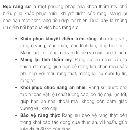
Bọc răng sứ
là một phương pháp nha khoa thẩm mỹ phổ
biến, giúp khắc phục nhiều khuyết điểm của răng. Mang lại
cho bạn một hàm răng đều đẹp, tự nhiên. Dưới đây là những
ưu điểm nổi bật của việc bọc răng sứ:
Khắc phục khuyết điểm trên răng
như răng vỡ ,
răng ố vàng, răng thưa, răng lệch lạc, răng bị mòn...
Mang lại hàm răng mới với độ bền và chịu lực tốt hơn.
Mang lại tính thẩm mỹ:
Răng sứ có màu sắc tự
nhiên, đa dạng, giúp bạn dễ dàng lựa chọn màu sắc
phù hợp với màu răng thật, mang lại nụ cười tự tin,
rạng rỡ.
Khôi phục chức năng ăn nhai:
Răng sứ được chế
tạo từ các vật liệu chất lượng cao, có độ chịu lực tốt,
giúp bạn ăn nhai thoải mái, không còn cảm giác
vướng víu, khó chịu.
Bảo vệ răng thật:
Răng sứ bảo vệ răng thật bên
trong khỏi các tác động của thức ăn, vi khuẩn, giúp
kéo dài tuổi thọ của răng.