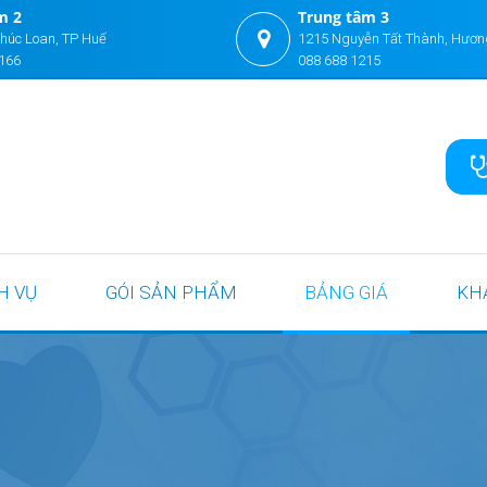
m 2
Trung tâm 3
húc Loan, TP Huế
1215 Nguyễn Tất Thành, Hươn
166
088 688 1215
H VỤ
GÓI SẢN PHẨM
BẢNG GIÁ
KH