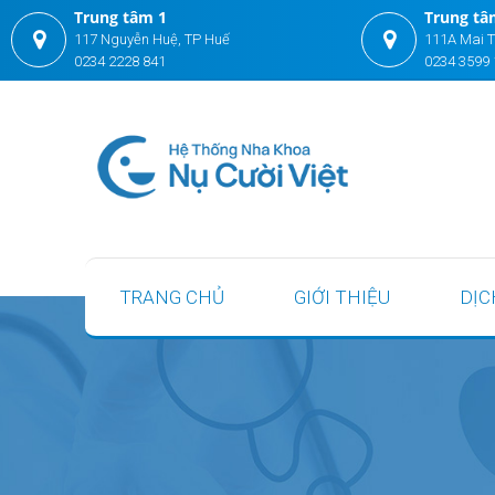
Trung tâm 1
Trung tâ
117 Nguyễn Huệ, TP Huế
111A Mai T
0234 2228 841
0234 3599 
TRANG CHỦ
GIỚI THIỆU
DỊC