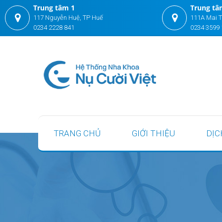
Trung tâm 1
Trung tâ
117 Nguyễn Huệ, TP Huế
111A Mai T
0234 2228 841
0234 3599 
TRANG CHỦ
GIỚI THIỆU
DỊC