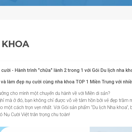
A KHOA
cười - Hành trình "chữa" lành 2 trong 1 với Gói Du lịch nha kh
và làm đẹp nụ cười cùng nha khoa TOP 1 Miền Trung với nhiề
hưởng cho mình một chuyến du hành về với Miền di sản?
ghỉ mà ở đó, bạn không chỉ được vỗ về tâm hồn bởi vẻ đẹp trầm
eo một cách trọn vẹn nhất. Với Gói sản phẩm "Du lịch Nha khoa", 
 Nụ Cười Việt trân trọng chu toàn!