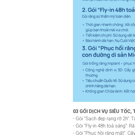
03 GÓI DỊCH VỤ SIÊU TỐC,
- Gói "Sạch đẹp rạng rỡ 2h":
- Gói "Fly-in 48h toả sáng": R
- Gói "Phục hồi răng mất": C