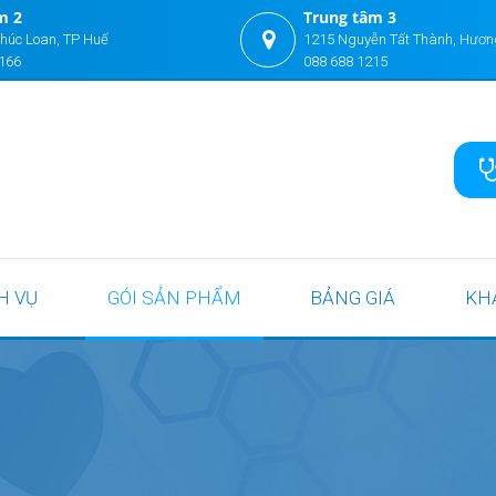
m 2
Trung tâm 3
húc Loan, TP Huế
1215 Nguyễn Tất Thành, Hươn
166
088 688 1215
H VỤ
GÓI SẢN PHẨM
BẢNG GIÁ
KH