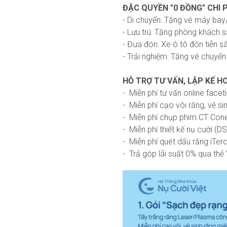
ĐẶC QUYỀN "0 ĐỒNG" CHI 
- Di chuyển: Tặng vé máy bay/
- Lưu trú: Tặng phòng khách s
- Đưa đón: Xe ô tô đón tiễn 
- Trải nghiệm: Tặng vé chuyến 
HỖ TRỢ TƯ VẤN, LẬP KẾ HO
- Miễn phí tư vấn online facet
- Miễn phí cạo vôi răng, vệ si
- Miễn phí chụp phim CT Con
- Miễn phí thiết kế nụ cười (DS
- Miễn phí quét dấu răng iTer
- Trả góp lãi suất 0% qua thẻ