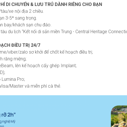
PHÍ DI CHUYỂN & LƯU TRÚ DÀNH RIÊNG CHO BẠN
tàu/xe nội địa 2 chiều.
ạn 3-5* sang trọng.
sân bay/khách sạn chu đáo.
tàu du lịch "Kết nối di sản miền Trung - Central Heritage Connectio
ẠCH ĐIỀU TRỊ 24/7
ime/viber/zalo sơ khởi để chốt kế hoạch điều trị;
nh răng miệng;
eBeam, lên kế hoạch cấy ghép Implant;
D);
o Lumina Pro;
 Visa/Master và miễn phí cà thẻ.