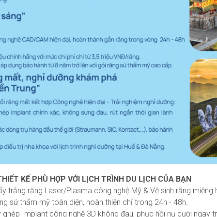
 THIẾT KẾ PHÙ HỢP VỚI LỊCH TRÌNH DU LỊCH CỦA BẠN
 Tẩy trắng răng Laser/Plasma công nghệ Mỹ & Vệ sinh răng miệng 
ăng sứ thẩm mỹ toàn diện, hoàn thiện chỉ trong 24h - 48h.
ấy ghép Implant công nghệ 3D không đau, phục hồi nụ cười ngay