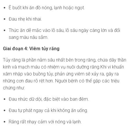
Ê buốt khi ăn đồ nóng, lạnh hoặc ngọt.
Đau nhẹ khi nhai.
Thức ăn dễ mắc vào lỗ sâu, lỗ sâu ngày càng lớn và đổi
sang màu nâu sẫm.
Giai đoạn 4: Viêm tủy răng
Tủy răng là phần nằm sâu nhất bên trong răng, chứa dây thần
kinh và mạch máu có nhiệm vụ nuôi dưỡng răng.Khi vi khuẩn
xâm nhập vào buồng tủy, phản ứng viêm sẽ xảy ra, gây ra
những cơn đau rõ rệt hơn. Người bệnh có thể gặp các triệu
chứng như:
Đau nhức dữ dội, đặc biệt vào ban đêm.
Đau tự phát ngay cả khi không ăn uống.
Răng rất nhạy cảm với nóng và lạnh.