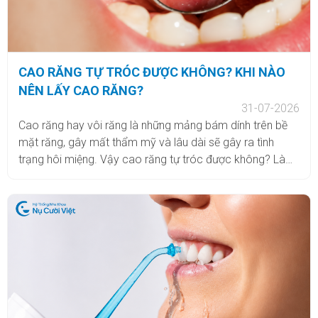
CAO RĂNG TỰ TRÓC ĐƯỢC KHÔNG? KHI NÀO
NÊN LẤY CAO RĂNG?
31-07-2026
Cao răng hay vôi răng là những mảng bám dính trên bề
mặt răng, gây mất thẩm mỹ và lâu dài sẽ gây ra tình
trạng hôi miệng. Vậy cao răng tự tróc được không? Làm
thế nào để không bị vôi răng? Cùng Nha khoa Nụ Cười
Việt tìm hiểu câu trả lời qua bài viết dưới đây.