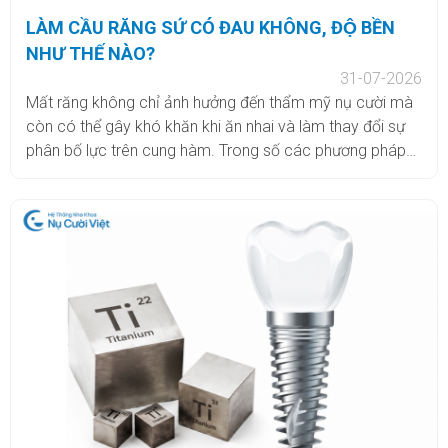
LÀM CẦU RĂNG SỨ CÓ ĐAU KHÔNG, ĐỘ BỀN
NHƯ THẾ NÀO?
31-07-2026
Mất răng không chỉ ảnh hưởng đến thẩm mỹ nụ cười mà
còn có thể gây khó khăn khi ăn nhai và làm thay đổi sự
phân bố lực trên cung hàm. Trong số các phương pháp
phục hình răng mất, cầu răng sứ là một lựa chọn được
nhiều người quan tâm nhờ khả năng phục hình cố định,
thời gian thực hiện tương đối nhanh và chi phí thường thấp
hơn so với cấy ghép Implant. Tuy nhiên, không ít khách
hàng vẫn băn khoăn cầu răng sứ có đau không, thực hiện
có gây ê buốt hay không và cầu răng sứ có thể sử dụng
trong bao lâu. Theo dõi bài viết dưới đây để có được lời
giải đáp chính xác nhé.