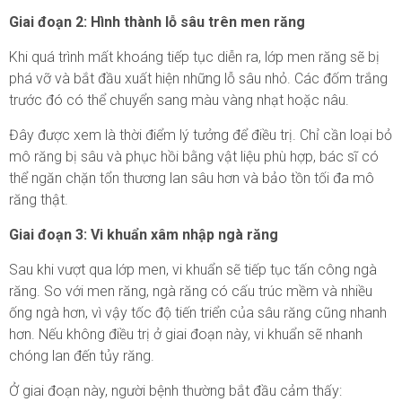
Giai đoạn 2: Hình thành lỗ sâu trên men răng
Khi quá trình mất khoáng tiếp tục diễn ra, lớp men răng sẽ bị
phá vỡ và bắt đầu xuất hiện những lỗ sâu nhỏ. Các đốm trắng
trước đó có thể chuyển sang màu vàng nhạt hoặc nâu.
Đây được xem là thời điểm lý tưởng để điều trị. Chỉ cần loại bỏ
mô răng bị sâu và phục hồi bằng vật liệu phù hợp, bác sĩ có
thể ngăn chặn tổn thương lan sâu hơn và bảo tồn tối đa mô
răng thật.
Giai đoạn 3: Vi khuẩn xâm nhập ngà răng
Sau khi vượt qua lớp men, vi khuẩn sẽ tiếp tục tấn công ngà
răng. So với men răng, ngà răng có cấu trúc mềm và nhiều
ống ngà hơn, vì vậy tốc độ tiến triển của sâu răng cũng nhanh
hơn. Nếu không điều trị ở giai đoạn này, vi khuẩn sẽ nhanh
chóng lan đến tủy răng.
Ở giai đoạn này, người bệnh thường bắt đầu cảm thấy: