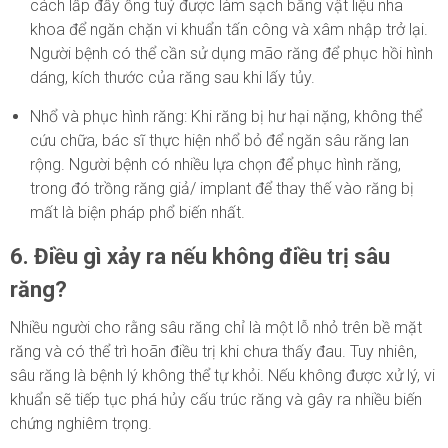
cách lấp đầy ống tuỷ được làm sạch bằng vật liệu nha
khoa để ngăn chặn vi khuẩn tấn công và xâm nhập trở lại.
Người bệnh có thể cần sử dụng mão răng để phục hồi hình
dáng, kích thước của răng sau khi lấy tủy.
Nhổ và phục hình răng: Khi răng bị hư hại nặng, không thể
cứu chữa, bác sĩ thực hiện nhổ bỏ để ngăn sâu răng lan
rộng. Người bệnh có nhiều lựa chọn để phục hình răng,
trong đó trồng răng giả/ implant để thay thế vào răng bị
mất là biện pháp phổ biến nhất.
6. Điều gì xảy ra nếu không điều trị sâu
răng?
Nhiều người cho rằng sâu răng chỉ là một lỗ nhỏ trên bề mặt
răng và có thể trì hoãn điều trị khi chưa thấy đau. Tuy nhiên,
sâu răng là bệnh lý không thể tự khỏi. Nếu không được xử lý, vi
khuẩn sẽ tiếp tục phá hủy cấu trúc răng và gây ra nhiều biến
chứng nghiêm trọng.