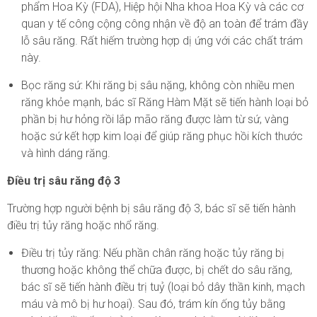
phẩm Hoa Kỳ (FDA), Hiệp hội Nha khoa Hoa Kỳ và các cơ
quan y tế công cộng công nhận về độ an toàn để trám đầy
lỗ sâu răng. Rất hiếm trường hợp dị ứng với các chất trám
này.
Bọc răng sứ: Khi răng bị sâu nặng, không còn nhiều men
răng khỏe mạnh, bác sĩ Răng Hàm Mặt sẽ tiến hành loại bỏ
phần bị hư hỏng rồi lắp mão răng được làm từ sứ, vàng
hoặc sứ kết hợp kim loại để giúp răng phục hồi kích thước
và hình dáng răng.
Điều trị sâu răng độ 3
Trường hợp người bệnh bị sâu răng độ 3, bác sĩ sẽ tiến hành
điều trị tủy răng hoặc nhổ răng.
Điều trị tủy răng: Nếu phần chân răng hoặc tủy răng bị
thương hoặc không thể chữa được, bị chết do sâu răng,
bác sĩ sẽ tiến hành điều trị tuỷ (loại bỏ dây thần kinh, mạch
máu và mô bị hư hoại). Sau đó, trám kín ống tủy bằng