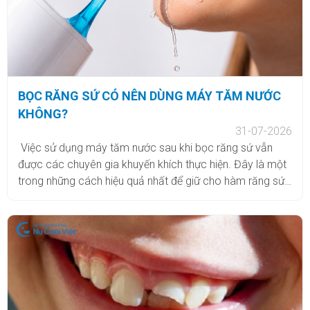
BỌC RĂNG SỨ CÓ NÊN DÙNG MÁY TĂM NƯỚC
KHÔNG?
31-07-2026
Việc sử dụng máy tăm nước sau khi bọc răng sứ vẫn
được các chuyên gia khuyến khích thực hiện. Đây là một
trong những cách hiệu quả nhất để giữ cho hàm răng sứ
của bạn luôn sạch sẽ và bền đẹp. Sử dụng máy tăm
nước đúng cách sẽ giúp làm sạch sâu kẽ răng, ngăn
ngừa viêm nướu, tăng tuổi thọ cho răng sứ và ngăn ngừa
hiệu quả tình trạng hôi miệng. Bên cạnh đó, tia nước của
máy tăm nước còn có tác dụng massage nướu, tăng
cường tuần hoàn máu và giúp nướu khỏe mạnh hơn.