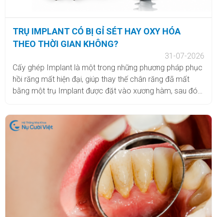
TRỤ IMPLANT CÓ BỊ GỈ SÉT HAY OXY HÓA
THEO THỜI GIAN KHÔNG?
31-07-2026
Cấy ghép Implant là một trong những phương pháp phục
hồi răng mất hiện đại, giúp thay thế chân răng đã mất
bằng một trụ Implant được đặt vào xương hàm, sau đó
phục hình răng sứ bên trên. Nhờ khả năng tích hợp với
xương, Implant có thể tạo nền tảng vững chắc, hỗ trợ
khôi phục chức năng ăn nhai và thẩm mỹ. Tuy nhiên,
không ít người vẫn lo lắng trước khi thực hiện, đặc biệt là
vấn đề trụ Implant có bị gỉ sét hoặc oxy hóa theo thời
gian không? Trong bài viết dưới đây, Nha khoa Thẩm mỹ
Nụ Cười Việt sẽ giúp bạn giải đáp chi tiết vấn đề này.