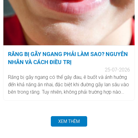
RĂNG BỊ GÃY NGANG PHẢI LÀM SAO? NGUYÊN
NHÂN VÀ CÁCH ĐIỀU TRỊ
25-07-2026
Răng bị gãy ngang có thể gây đau, ê buốt và ảnh hưởng
đến khả năng ăn nhai, đặc biệt khi đường gãy lan sâu vào
bên trong răng. Tuy nhiên, không phải trường hợp nào
cũng cần nhổ bỏ. Tùy vào vị trí và mức độ tổn thương,
bác sĩ có thể cân nhắc bảo tồn răng thật hoặc phục hồi
bằng các phương pháp phù hợp. Vậy răng bị gãy ngang
phải làm sao? Cùng Nha khoa Nụ Cười Việt tìm hiểu chi
XEM THÊM
tiết trong bài viết dưới đây.