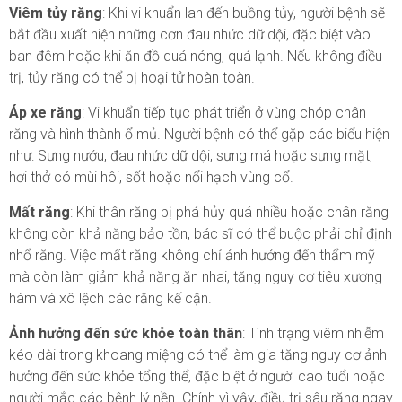
Viêm tủy răng
: Khi vi khuẩn lan đến buồng tủy, người bệnh sẽ
bắt đầu xuất hiện những cơn đau nhức dữ dội, đặc biệt vào
ban đêm hoặc khi ăn đồ quá nóng, quá lạnh. Nếu không điều
trị, tủy răng có thể bị hoại tử hoàn toàn.
Áp xe răng
: Vi khuẩn tiếp tục phát triển ở vùng chóp chân
răng và hình thành ổ mủ. Người bệnh có thể gặp các biểu hiện
như: Sưng nướu, đau nhức dữ dội, sưng má hoặc sưng mặt,
hơi thở có mùi hôi, sốt hoặc nổi hạch vùng cổ.
Mất răng
: Khi thân răng bị phá hủy quá nhiều hoặc chân răng
không còn khả năng bảo tồn, bác sĩ có thể buộc phải chỉ định
nhổ răng. Việc mất răng không chỉ ảnh hưởng đến thẩm mỹ
mà còn làm giảm khả năng ăn nhai, tăng nguy cơ tiêu xương
hàm và xô lệch các răng kế cận.
Ảnh hưởng đến sức khỏe toàn thân
: Tình trạng viêm nhiễm
kéo dài trong khoang miệng có thể làm gia tăng nguy cơ ảnh
hưởng đến sức khỏe tổng thể, đặc biệt ở người cao tuổi hoặc
người mắc các bệnh lý nền. Chính vì vậy, điều trị sâu răng ngay