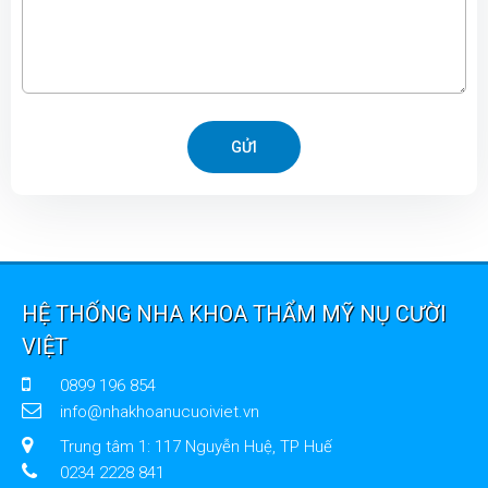
GỬI
HỆ THỐNG NHA KHOA THẨM MỸ NỤ CƯỜI
VIỆT
0899 196 854
info@nhakhoanucuoiviet.vn
Trung tâm 1: 117 Nguyễn Huệ, TP Huế
0234 2228 841