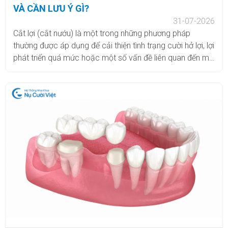
VÀ CẦN LƯU Ý GÌ?
31-07-2026
Cắt lợi (cắt nướu) là một trong những phương pháp
thường được áp dụng để cải thiện tình trạng cười hở lợi, lợi
phát triển quá mức hoặc một số vấn đề liên quan đến mô
nướu. Tùy vào nguyên nhân và mức độ, bác sĩ có thể chỉ
định cắt lợi đơn thuần hoặc kết hợp với các phương pháp
điều trị nha khoa khác để đạt hiệu quả phù hợp. Tuy nhiên,
nhiều khách hàng vẫn còn lo lắng cắt lợi có đau không,
thực hiện trong bao lâu, bao lâu thì lành và cần chăm sóc
như thế nào sau tiểu phẫu. Cùng tìm hiểu chi tiết trong bài
viết dưới đây.