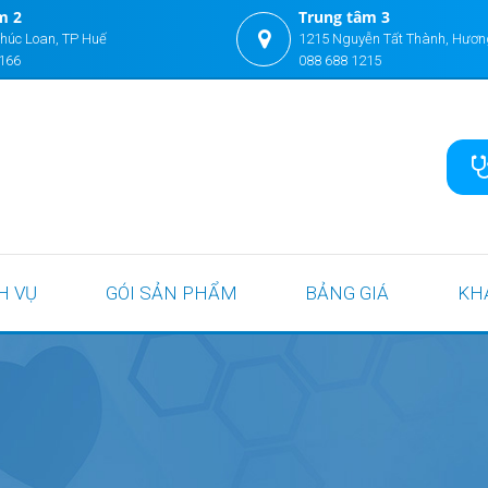
m 2
Trung tâm 3
húc Loan, TP Huế
1215 Nguyễn Tất Thành, Hươn
166
088 688 1215
H VỤ
GÓI SẢN PHẨM
BẢNG GIÁ
KH