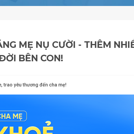
NG MẸ NỤ CƯỜI - THÊM NHI
ĐỜI BÊN CON!
, trao yêu thương đến cha mẹ!