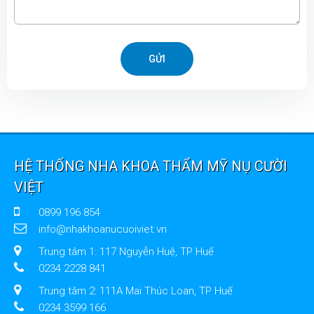
GỬI
HỆ THỐNG NHA KHOA THẨM MỸ NỤ CƯỜI
VIỆT
0899 196 854
info@nhakhoanucuoiviet.vn
Trung tâm 1: 117 Nguyễn Huệ, TP Huế
0234 2228 841
Trung tâm 2: 111A Mai Thúc Loan, TP Huế
0234 3599 166