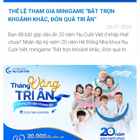
THỂ LỆ THAM GIA MINIGAME "BẮT TRỌN
KHOẢNH KHẮC, ĐÓN QUÀ TRI ÂN"
20-07-2026
Bạn đã bắt gặp dấu ấn 20 năm Nụ Cười Việt ở khắp Huế
chưa? Nhân dịp kỷ niệm 20 năm Hệ thống Nha khoa Nụ
Cười Việt, minigame "Bắt trọn khoảnh khắc, Đón quà tri
ân" chính thức khởi động. Chỉ cần tham gia các bước
check in tại OOH LED rực rỡ giữa thành phố hoặc những
booth kỷ niệm đặc biệt tại các cơ sở, đây chính là thời
điểm để lưu giữ một khoảnh khắc thật đẹp và nhận về
những phần quà tri ân hấp dẫn với tổng giá trị lên đến
254.000.000 VNĐ.