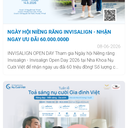
NGÀY HỘI NIỀNG RĂNG INVISALIGN - NHẬN
NGAY ƯU ĐÃI 60.000.000Đ
08-06-2026
INVISALIGN OPEN DAY Tham gia Ngày hội Niềng răng
Invisalign - Invisalign Open Day 2026 tại Nha Khoa Nụ
Cười Việt để nhận ngay ưu đãi 60 triệu đồng! Số lượng có
hạn, đăng ký tham gia
ngay: https://forms.gle/PDjyPBKkVQpbz2Tv5