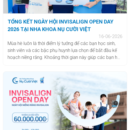
TỔNG KẾT NGÀY HỘI INVISALIGN OPEN DAY
2026 TẠI NHA KHOA NỤ CƯỜI VIỆT
16-06-2026
Mùa hè luôn là thời điểm lý tưởng để các bạn học sinh,
sinh viên và các bậc phụ huynh lựa chọn để bắt đầu kế
hoạch niềng răng. Khoảng thời gian này giúp các bạn học
sinh, sinh viên thoải mái làm quen với khay niềng, chủ
động thời gian thăm khám mà không bị ảnh hưởng đến
lịch học tập.