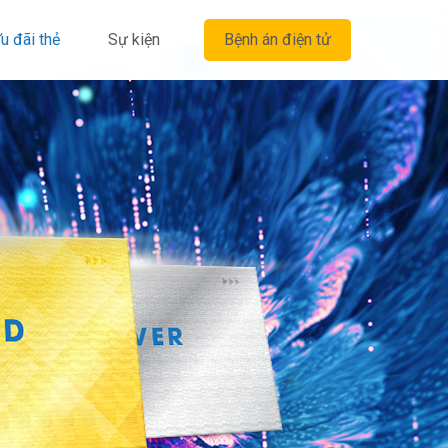
u đãi thẻ
Sự kiện
Bệnh án điện tử