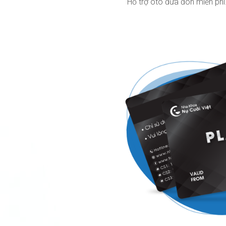
Hỗ trợ ôtô đưa đón miễn phí