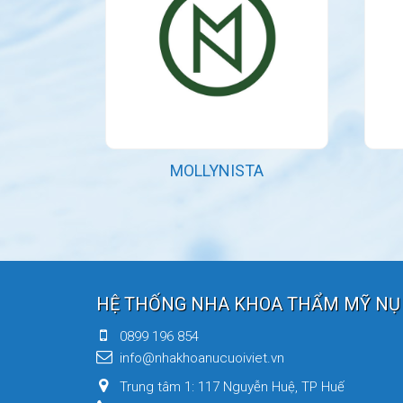
MOLLYNISTA
HỆ THỐNG NHA KHOA THẨM MỸ NỤ 
0899 196 854
info@nhakhoanucuoiviet.vn
Trung tâm 1: 117 Nguyễn Huệ, TP Huế