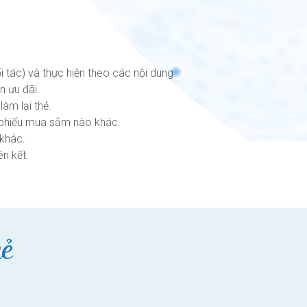
ối tác) và thực hiện theo các nội dung
 ưu đãi.
àm lại thẻ.
, phiếu mua sắm nào khác.
 khác.
ên kết.
hẻ