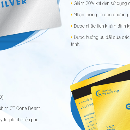
Giảm 20% khi đến sử dụng d
Nhận thông tin các chương tr
Được nhắc lịch khám định kỳ
Được hưởng ưu đãi của các đ
trình.
D).
p phim CT Cone Beam.
y Implant miễn phí.